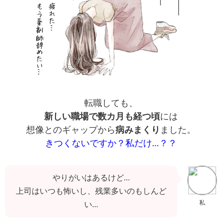
転職しても、
新しい職場で数カ月も経つ頃
には
想像とのギャップから
病みまくり
ました。
きつくないですか？私だけ…？？
やりがいはあるけど…
上司はいつも怖いし、残業多いのもしんど
私
い…