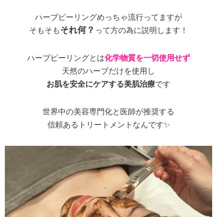
ハーブピーリングめっちゃ流行ってますが
それ何？
そもそも
って方の為に説明します！
ハーブピーリングとは
化学物質を一切使用せず
天然のハーブだけを使用し
お肌を安全にケアする美肌治療
です
世界中の美容専門化と医師が推奨する
信頼あるトリートメントなんです✨