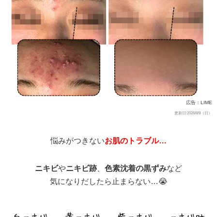
広告：LIME
更新日:2026/8/9（日）
悩みがつきない
お肌のトラブル…
ニキビ
や
ニキビ跡
、
色素沈着の黒ずみ
など
気になりだしたら止まらない…😭