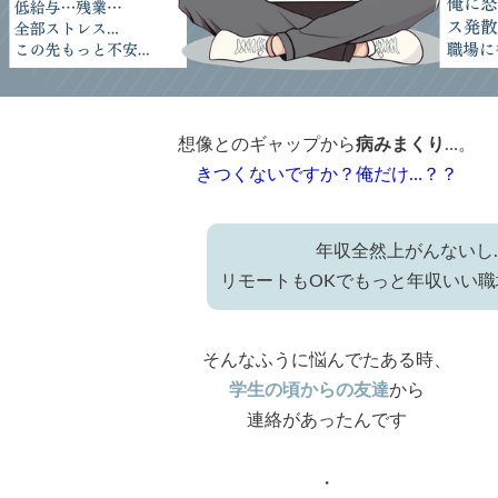
想像とのギャップから
病みまくり
…。
きつくないですか？俺だけ…？？
年収全然上がんないし
リモートもOKでもっと年収いい
そんなふうに悩んでたある時、
学生の頃からの友達
から
連絡があったんです
・