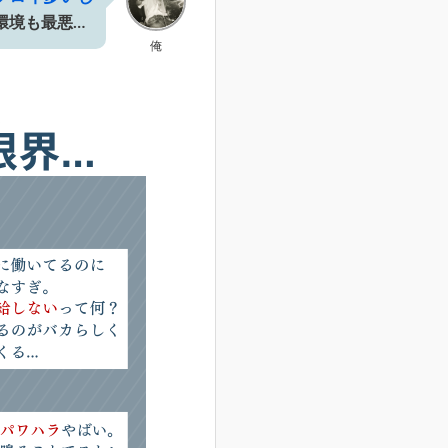
環境も最悪…
俺