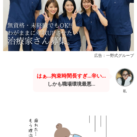
広告：一野式グループ
はぁ…拘束時間長すぎ…辛い…
しかも職場環境最悪…
私