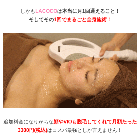
しかも
LACOCO
は
本当に月1回通えること！
そしてその
1回でまるごと全身施術！
追加料金になりがちな
顔やVIOも脱毛してくれて月額たった
3300円(税込)
はコスパ最強としか言えません！