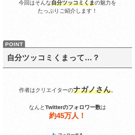
今回はそんな
自分ツッコミくま
の魅力を
たっぷりご紹介します！
自分ツッコミくまって…？
ナガノさん
作者はクリエイターの
。
なんと
Twitterのフォロワー数
は
約45万人！