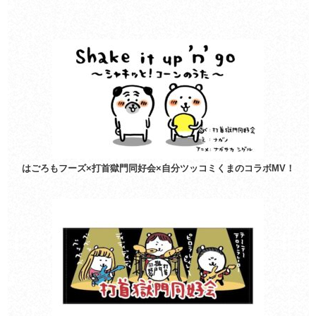
はごろもフーズ×打首獄門同好会×自分ツッコミくまのコラボMV！