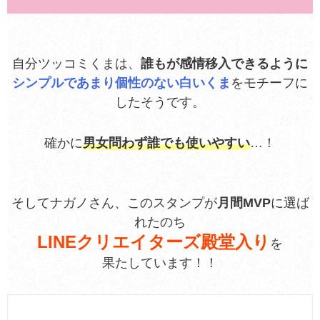
自分ツッコミくまは、
誰もが感情移入できるように
シンプルであまり個性のない白いくま
をモチーフに
したそうです。
確かに
男女問わず誰でも使いやすい
…！
そしてナガノさん、このスタンプが
月間MVP
に選ば
れたのち
LINEクリエイターズ殿堂入り
を
果たしています！！