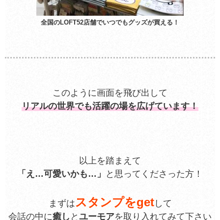
全国のLOFT52店舗でいつでもグッズが買える！
このように画面を飛び出して
リアルの世界でも活躍の場を広げています！
以上を踏まえて
「え…可愛いかも…」
と思ってくださった方！
スタンプをget
まずは
して
会話の中に
癒し
と
ユーモア
を取り入れてみて下さい