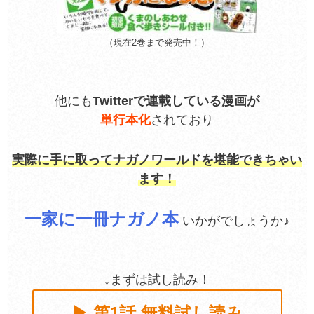
（現在2巻まで発売中！）
他にも
Twitterで連載している漫画が
単行本化
されており
実際に手に取ってナガノワールドを堪能できちゃい
ます！
一家に一冊ナガノ本
いかがでしょうか♪
↓まずは試し読み！
▶ 第1話 無料試し読み