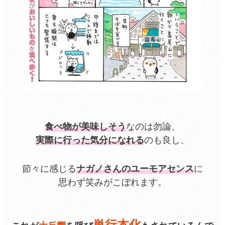
食べ物が美味しそう
なのは勿論、
実際に行った気分になれる
のも良し、
節々に感じる
ナガノさんのユーモアセンス
に
思わず笑みがこぼれます。
単行本化