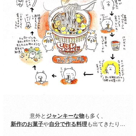
意外と
ジャンキーな物
も多く、
新作のお菓子
や
自分で作る料理
も出てきたり…