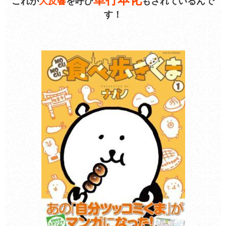
これが
大反響
を呼び
もされているんで
す！