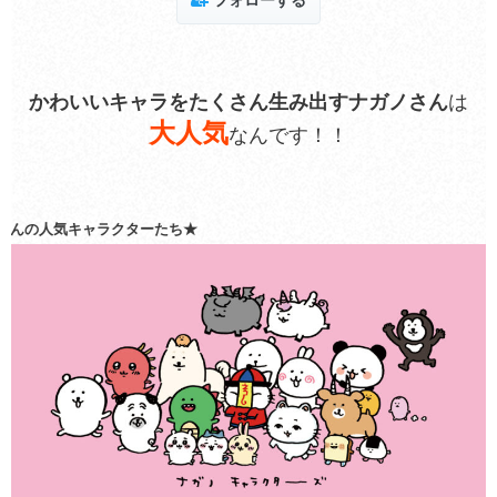
フォローする
かわいいキャラをたくさん生み出すナガノさん
は
大人気
なんです！！
★