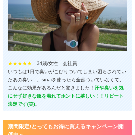
★★★★★
34歳/女性 会社員
いつもは1日で臭いがこびりついてしまい困らされてい
たあの臭い…。sinaiを使ったら全然ついていなくて、
こんなに効果があるんだと驚きました！
汗や臭いを気
にせず好きな服を着れてホントに嬉しい！！リピート
決定です(笑)
。
期間限定!とってもお得に買えるキャンペーン開
催中～