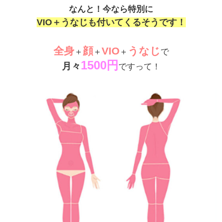
なんと！今なら特別に
VIO＋うなじも付いてくるそうです！
全身
顔
VIO
うなじ
＋
＋
＋
で
1500円
月々
ですって！