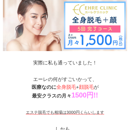
実際に私も通っていました！
エーレの何がすごいかって、
医療なのに
全身脱毛
+
顔脱毛
が
1500円!!
最安クラスの月々
エステ脱毛でも相場は3000円くらいします
しかも、